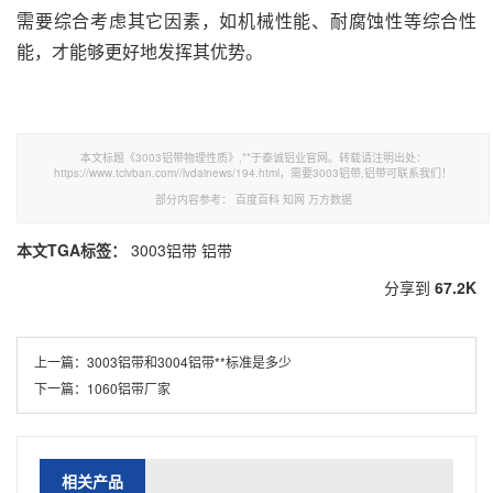
需要综合考虑其它因素，如机械性能、耐腐蚀性等综合性
能，才能够更好地发挥其优势。
本文标题《3003铝带物理性质》,**于泰诚铝业官网。转载请注明出处：
https://www.tclvban.com//lvdainews/194.html，需要3003铝带,铝带可联系我们！
部分内容参考：
百度百科
知网
万方数据
本文TGA标签：
3003铝带
铝带
分享到
67.2K
上一篇：
3003铝带和3004铝带**标准是多少
下一篇：
1060铝带厂家
相关产品