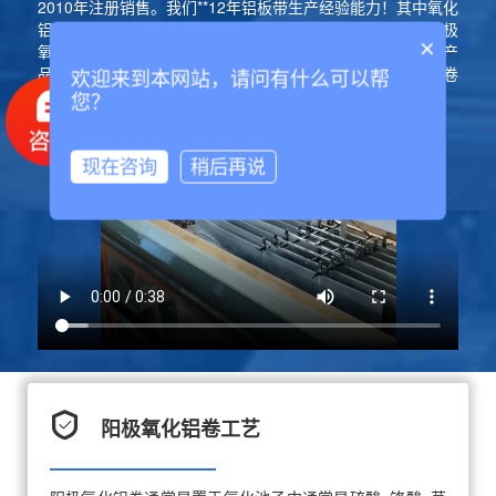
2010年注册销售。我们**12年铝板带生产经验能力！其中氧化
铝卷产品，如1060氧化铝卷原料、3003氧化铝卷原料、阳极
×
氧化铝卷原料等一直都是我们的主推型产品，例如等用途产
品，都是我们的主打型产品！我们有**铝卷加工分切氧化铝卷
欢迎来到本网站，请问有什么可以帮
设备两台、质量稳定、品质可靠！
您？
现在咨询
稍后再说
阳极氧化铝卷工艺