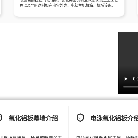
理以及**用途例如充电宝外壳、电脑主机机箱、机械设备。
氧化铝板等为一体的源头铝板带生产厂家，位
**12年铝板带生产经验能力！其中氧化铝板产
料、阳极氧化铝板原料等一直都是我们的主推型产
有**铝卷加工分切氧化铝板设备两台、质量稳
氧化铝板幕墙介绍
电泳氧化铝板介
化铝板幕墙是一种目前新型的表
电泳氧化铝板也属于是一种新