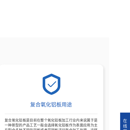
价格:26300元/吨
1060铝板价格:22900元/吨
:22305元/吨
复合氧化铝板用途
在
复合氧化铝板是目前在整个氧化铝板加工行业内来说属于是
线
一种新型的产品工艺一般会选择氧化铝板作为表面应用为主
在配合多种不同的铝板或者是铜板进行复合加工处理，这样