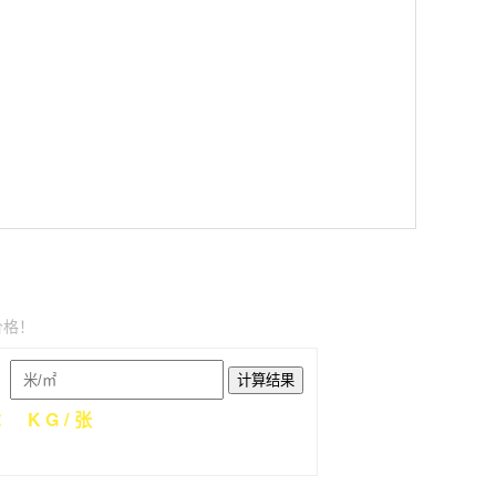
重量计算器
价格！
：
计算结果
量：
KG/张
当天价，具体价格建议联系在线客服！