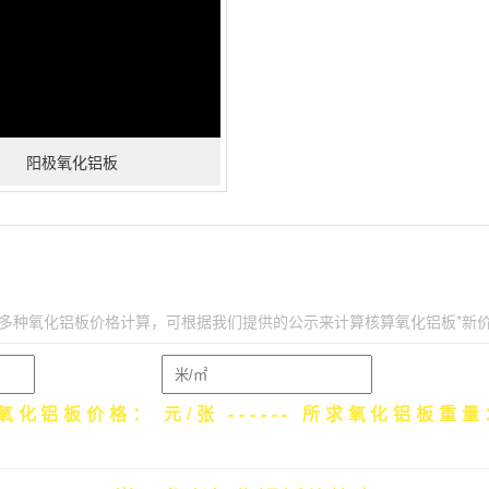
阳极氧化铝板
计算器·阳极氧化铝板价格计算器·阳极氧化铝板
多种氧化铝板价格计算，可根据我们提供的公示来计算核算氧化铝板*新
氧化铝板宽度：
氧化铝板长度
氧化铝板价格：
元/张 ------ 所求氧化铝板重
价格是有所偏差的，由于更新问题失效差。建议联系客服并非较为准确的