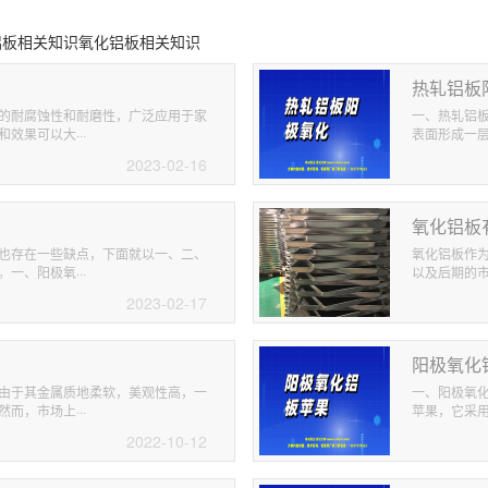
铝板相关知识氧化铝板相关知识
热轧铝板
的耐腐蚀性和耐磨性，广泛应用于家
一、热轧铝
效果可以大···
表面形成一层
2023-02-16
氧化铝板
也存在一些缺点，下面就以一、二、
氧化铝板作
一、阳极氧···
以及后期的市
2023-02-17
阳极氧化
由于其金属质地柔软，美观性高，一
一、阳极氧
而，市场上···
苹果，它采用
2022-10-12