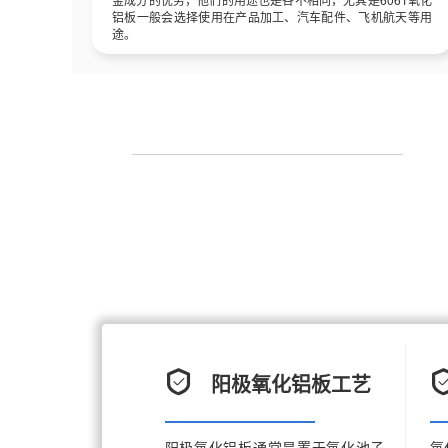
铝板一般会选择使用在产品加工、汽车配件、飞机航天等用
途。
关于我们-氧化铝板生产厂家
我们是一家专业生产定制铝板、铝卷、氧化铝板、
于河南郑州巩义市，成立于2010年注册销售。我们
品，如1060氧化铝板原料、3003氧化铝板原
品，例如等用途产品，都是我们的主打型产品！我们
定、品质可靠！
阳极氧化铝板工艺
阳极氧化铝板通常是置于氧化池子
氧