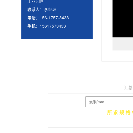
工业园区
联系人：李经理
电话：156-1757-3433
手机：15617573433
氧化铝板
汇总
氧化铝板厚度：
所求规格
友情提示：目前氧化铝板计算器的铝锭