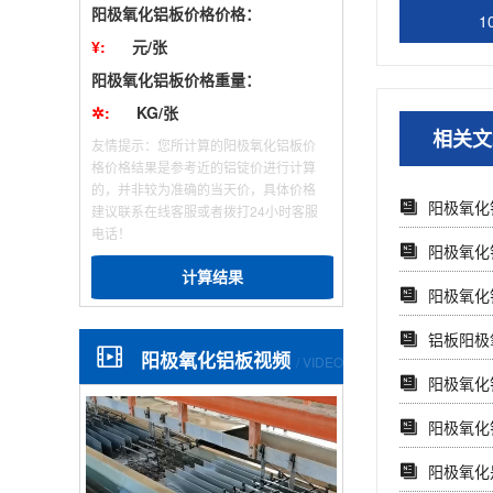
阳极氧化铝板价格价格：
1
¥:
元/张
阳极氧化铝板价格重量：
✲:
KG/张
相关文
友情提示：您所计算的阳极氧化铝板价
格价格结果是参考近的铝锭价进行计算
的，并非较为准确的当天价，具体价格
阳极氧化
建议联系在线客服或者拨打24小时客服
电话！
阳极氧化
计算结果
阳极氧化
铝板阳极
阳极氧化铝板视频
/ VIDEO
阳极氧化
阳极氧化
阳极氧化