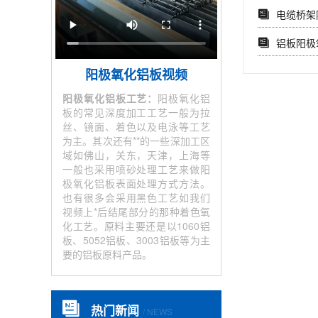
电缆桥架
铝板阳极
阳极氧化铝板视频
阳极氧化铝板工艺：
阳极氧化铝
板的常见深度加工工艺一般为拉
丝、镜面、着色以及电泳等工艺
为主。其次还有**的一些深加工区
域如佛山，关东，天津，上海等
一般也采用喷砂处理工艺来做阳
极氧化铝板表面处理方式方法。
也有很多会采用黑色工艺如我们
视频上*后结尾部分的那种着色氧
化工艺。原料主要还是以1060铝
板、5052铝板、3003铝板等为主
要的铝板原料产品。
热门新闻
/ NEWS