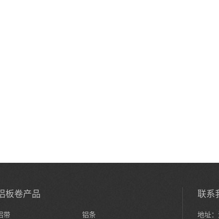
铝板卷产品
联系
铝带
铝条
地址：