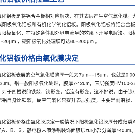
氧化铝板是将铝合金板相对应解决，在其表层产生空气氧化膜。
成阳极氧化铝板和有机化学氧化铝板。阳极氧化铝板将铝合金
为阳极氧化，在特殊条件和外界电流量的效果下开展电解法。阳
~20μm ，硬阳极氧化处理膜可达60~200μm 。
化铝板价格由氧化膜决定
化铝板表层的空气氧化膜薄厚一般为7um----15um，也就是0.00
2um。铝一般阳极氧化处理，膜厚7-12um，表层强度HV100-2
00。对于四楼说的铁敲，铁形变，铝沒有形变，这不好说，由于
常铝自身比铁软，硬空气氧化只提升表层强度，主要是耐磨损
氧化铝板价格由氧化膜决定一般情况下阳极氧化铝膜厚分成归类AA10
A．B．S，静电粉末喷涂铝装饰面镀层zui小部分薄厚≥40