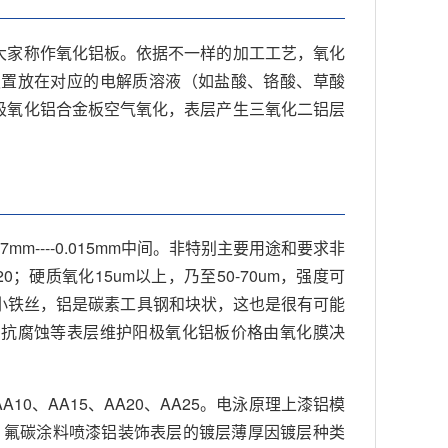
大家称作氧化铝板。依据不一样的加工工艺，氧化
板置放在对应的电解质溶液（如盐酸、铬酸、草酸
极氧化铝合金板空气氧化，表层产生三氧化二铝层
7mm----0.015mm中间。非特别主要用途和要求非
20；硬质氧化15um以上，乃至50-70um，强度可
铁小铁丝，铝是碳素工具钢和块状，这也是很有可能
、抗腐蚀等表层维护阳极氧化铝板价格由氧化膜决
、AA15、AA20、AA25。电泳原理上漆铝模
um。氟碳涂料喷漆铝装饰表层的镀层薄厚因镀层种类