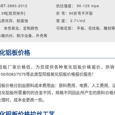
GBT-3880-2012
抗拉强度：
90-125 mpa
：
3吨[现货除外]
折 弯：
90折弯不开裂
品质优异、耐腐蚀
密 度：
2.71/m2
：
本色氧化、定制颜色
可做花型：
平板、花纹板、雕刻
冰箱内衬、制冷设备、外壳等
化铝板价格
板厂家价格低，为您提供各种氧化铝板价格报价，热销阳极氧化/606
/1100/5083/7075等此类型阳极氧化铝板价格报价服务！
铝板价格分别由原料成本费用由：原料费用、电费、人工费用、设
氧化铝板所需要的的合金不同，规格不同因此所产生的原料价格也
处理时，成本会更高一些。
化铝板价格拉丝工艺