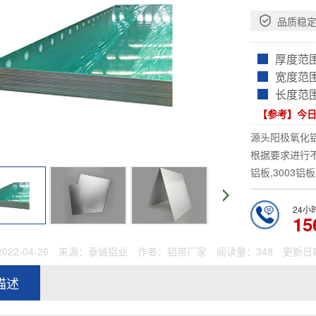
品质稳
厚度范
宽度范
长度范
【参考】今
源头阳极氧化铝
根据要求进行不
铝板,3003铝
24小
15
22-04-26
来源：泰诚铝业
作者：铝带厂家
阅读量：348
更新日期
描述