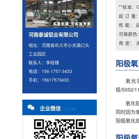
**标准：
起 订 量
性 能：
可做颜色
河南泰诚铝业有限公司
用 途：
地址：河南省巩义市小关镇口头
工业园区
阳极氧
联系人：李经理
电话：156-1757-3433
手机：15617573433
氧化铝
极/5052
氧化
企业微信
/ JIA GE
同时因为
阳极氧化
阳极氧