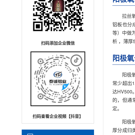
拉丝
铝板也分
等）中做
析 ，薄厚5
扫码添加企业微信
阳极氧
阳极氧
常少超出1
达HV5
的，但通
定。
扫码查看企业视频【抖音】
阳极
厚分成归类