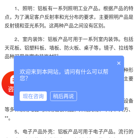
1、照明：铝板有一系列照明工业产品。根据产品的特
点，为了满足客户反射率和光分布的要求，主要照明产品是
反射镜和亚光系列。这两种产品之间没有区别。
2、室内装饰：铝板产品可用于一系列室内装饰。包括
天花板、铝塑料板、墙板、防火板、桌子等。镜子、拉线等
品种可用作室内装饰材料。
×
3、家具厨房：铝板产品用于各种风格的家具和各种形
欢迎来到本网站，请问有什么可以帮
式的厨房装饰。大多数产品都是阳极氧化物。外观形式主要
您？
是镜子、拉线等品种。
现在咨询
稍后再说
4.家用电器组:**柜、加热器、冰箱、扬声器、公用设备
等多种家用电器均采用铝板制品，外观美观、干净、大方、
**。
5、电子产品外壳：铝板产品可用于电子产品。流行的