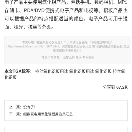
电子产品主要使用氧化铝产品，包括手机、数码相机、MP3
存储卡、PDA/DVD便携式电子产品和电视等。铝板产品也
可以根据产品的特点搭配适当的颜色。电子产品可用于镜
面、哑光、拉丝等外观。
本文标题《拉丝氧化铝板用途》,**于泰诚铝业官网。转载请注明出处：
https://www.tclvban.com//list_29/5.html，需要拉丝氧化铝板用途,氧化铝板用途,氧化铝板,拉丝
氧化铝板可联系我们！
部分内容参考：
百度百科
知网
万方数据
本文TGA标签：
拉丝氧化铝板用途
氧化铝板用途
氧化铝板
拉丝氧
化铝板
分享到
67.2K
上一篇：
没有了！
下一篇：
细数家电用氧化铝板用途具汇总