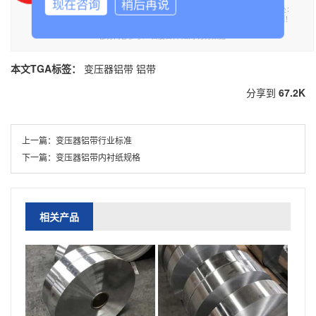
现在咨询
稍后再说
本文标题《变压器铝带厂家选择的几个方面》,**于泰诚铝业官网。转载请注明出处：
https://www.tclvban.com//lvdainews/226.html，需要变压器铝带,铝带可联系我们！
部分内容参考：
百度百科
知网
万方数据
本文TGA标签：
变压器铝带
铝带
分享到
67.2K
上一篇：
变压器铝带行业标准
下一篇：
变压器铝带内衬纸规格
相关产品