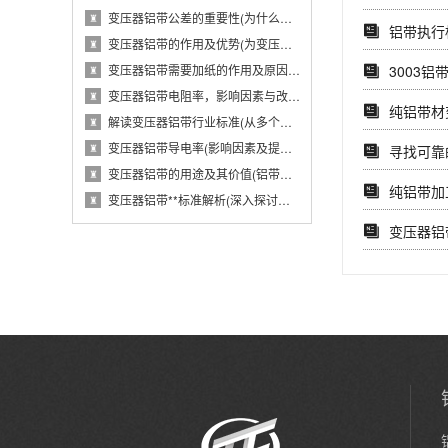
变压器铝带公差的重要性(为什么变压器铝带公···
♜
铝带执行
变压器铝带的作用及优势(为变压器提供导电性···
♜
3003
变压器铝带需要加纸的作用及原因(从电气性能···
♜
变压器铝带电阻率，影响因素与改进措施(分析···
♜
纯铝带材
解读变压器铝带行业标准(从多个维度探究变压···
♜
变压器铝带导电率(影响因素及提高方法)
寻找可靠的
♜
变压器铝带的用途及其价值(铝带在变压器中的···
♜
纯铝带加
变压器铝带**标准解析(深入探讨变压器铝带···
♜
变压器铝