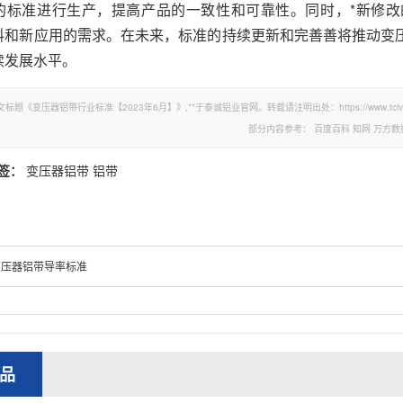
的标准进行生产，提高产品的一致性和可靠性。同时，*新修
料和新应用的需求。在未来，标准的持续更新和完善善将推动变
续发展水平。
文标题《变压器铝带行业标准【2023年6月】》,**于泰诚铝业官网。转载请注明出处：https://www.tclvban
部分内容参考：
百度百科
知网
万方数
签：
变压器铝带
铝带
变压器铝带导率标准
品