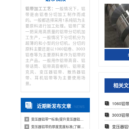
铝带加工工艺：
一般情况下，铝
带是由铝卷分切加工制作而成
的。一般都选择采用1系纯铝为主
要原料进行加工处理。铝带厂家
一把采用高质量的铝带分切机加
工生产，一般情况下分切机分为
超薄的和小型的分切机。分切的
原料主要还是以1060铝卷、3003
铝卷等为主要原料来作为铝带的
主产品。一般用作铝带高音、铝
带话筒、铝带高音喇叭、铝带麦
克风、变压器铝带、散热器铝
带、耳机铝带等为主要使用场
景。
相关文
1060铝
近期新发布文章
/ NEWS
3003
变压器铝带**标准(提升变压器铝带质量的国···
♜
变压器铝
变压器铝带的厚度宽度标准(了解变压器铝带的···
♜