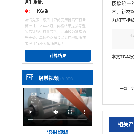
月】重量：
按照统一
✲:
KG/张
术、新材
力和可持
友情提示：您所计算的变压器铝带行业
标准【2023年6月】价格结果是参考近
的铝锭价进行计算的，并非较为准确的
本
当天价，具体价格建议联系在线客服或
者拨打24小时客服电话！
计算结果
本文TGA标
铝带视频
/ VIDEO
上一篇：
相关产
铝带视频