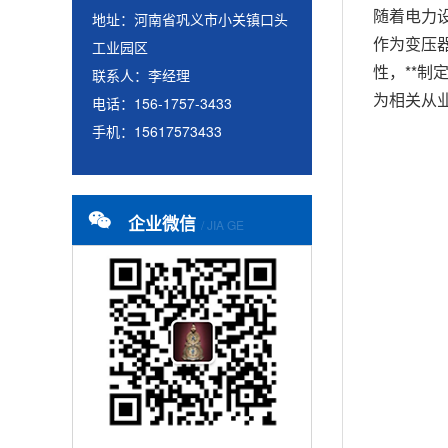
随着电力
地址：河南省巩义市小关镇口头
作为变压
工业园区
性，**
联系人：李经理
为相关从
电话：156-1757-3433
手机：15617573433
企业微信
/ JIA GE