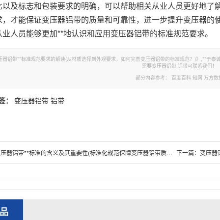
比以及标志和包装要求的明确，可以帮助相关从业人员更好地了
求，才能保证变压器铝带的质量和可靠性，进一步提升变压器的
从业人员能够更加**地认识和应用变压器铝带的标准规范要求。
铝带**标准规范要求的解读(从材质选择到外观要求，如何完善变压器铝带的标准规范？)》,**于泰诚铝业官网。转载请注明出
需要变压器铝带,铝带可联系我们！
部分内容参考：
百度百科
知网
万方数
签：
变压器铝带
铝带
压器铝带**标准的含义及其重要性(标准化规范保障变压器铝带质量和应用效果)
下一篇：
变压器铝
品