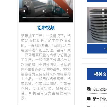
铝带视频
铝带加工工艺：
一般情况下，铝
带是由铝卷分切加工制作而成
的。一般都选择采用1系纯铝为主
1
要原料进行加工处理。铝带厂家
一把采用高质量的铝带分切机加
工生产，一般情况下分切机分为
超薄的和小型的分切机。分切的
原料主要还是以1060铝卷、3003
相关文
铝卷等为主要原料来作为铝带的
主产品。一般用作铝带高音、铝
带话筒、铝带高音喇叭、铝带麦
克风、变压器铝带、散热器铝
变压器铝
带、耳机铝带等为主要使用场
景。
铝带价格