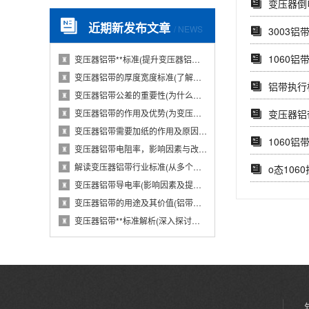
变压器倒
近期新发布文章
/ NEWS
3003
1060铝
变压器铝带**标准(提升变压器铝带质量的国···
♜
变压器铝带的厚度宽度标准(了解变压器铝带的···
♜
铝带执行
变压器铝带公差的重要性(为什么变压器铝带公···
♜
变压器铝带的作用及优势(为变压器提供导电性···
变压器铝
♜
变压器铝带需要加纸的作用及原因(从电气性能···
♜
1060铝带
变压器铝带电阻率，影响因素与改进措施(分析···
♜
解读变压器铝带行业标准(从多个维度探究变压···
♜
o态106
变压器铝带导电率(影响因素及提高方法)
♜
变压器铝带的用途及其价值(铝带在变压器中的···
♜
变压器铝带**标准解析(深入探讨变压器铝带···
♜