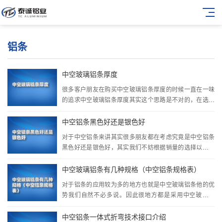
铝条
中空玻璃铝条厚度
很多客户朋友在购买中空玻璃铝条厚度的时候一直在一味
的追求中空玻璃铝条厚度其实这个思路是不对的，在选择
中空玻璃铝条厚度的时候，我们的建议是选择合理合适的
为准，因此对于中空玻璃铝条厚度选择一定只多少合力是
中空铝条黑色好还是银色好
···
对于中空铝条来讲其实很多朋友都在考虑究竟是中空铝条
黑色好还是银色好，其实我们不妨根据销量的选择以及对
于客户常用的选择来讲来认证的判断一下中空铝条黑色好
还是银色好来加大一个判断点。也算是给各位朋友们一些
中空玻璃铝条有几种规格（中空铝条规格表）
···
对于铝条的应用较为多的地方也就是中空玻璃铝条他的优
势我们自然不必多说。因此很地方都是采用中空玻璃铝
条，但是中空玻璃铝条的规格复杂又比较多所以我们来简
单列举一下关于中空玻璃铝条有几种规格以及中空铝条规
中空铝条一体式折弯技术接口介绍