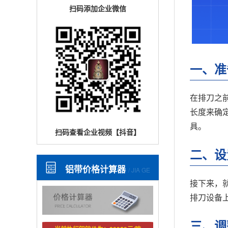
扫码添加企业微信
一、准
在排刀之
长度来确
具。
扫码查看企业视频【抖音】
二、设
铝带价格计算器
/ JIA GE
接下来，
排刀设备
三、调