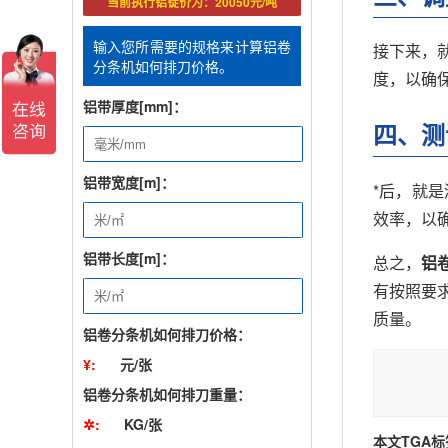
当前执行铝锭价为：20050元/吨
输入您所需要的规格来计算铝卷
接下来，
分条机如何排刀价格。
度，以确
铝带厚度[mm]：
四、测
铝带宽度[m]：
*后，就
效率，以
铝带长度[m]：
总之，
铝
有按照要
质量。
铝卷分条机如何排刀价格：
¥:
元/张
铝卷分条机如何排刀重量：
✲:
KG/张
本文TGA标