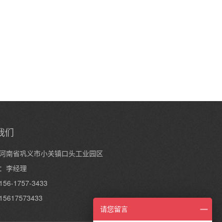
我们
河南省巩义市小关镇口头工业园区
：李经理
6-1757-3433
5617573433
请您留言