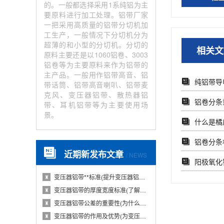
的。一般都选择采用1系纯铝为主
要原料进行加工处理。铝带厂家
一把采用高质量的铝带分切机加
工生产，一般情况下分切机分为
超薄的和小型的分切机。分切的
相关文
原料主要还是以1060铝卷、3003
铝卷等为主要原料来作为铝带的
主产品。一般用作铝带高音、铝
纯铝带导
带话筒、铝带高音喇叭、铝带麦
克风、变压器铝带、散热器铝
铝卷分条
带、耳机铝带等为主要使用场
景。
什么是橘
铝卷分条
近期新发布文章
/ NEWS
阳极氧化
变压器铝带**标准(提升变压器铝带质量的国···
♜
变压器铝带的厚度宽度标准(了解变压器铝带的···
♜
变压器铝带公差的重要性(为什么变压器铝带公···
♜
变压器铝带的作用及优势(为变压器提供导电性···
♜