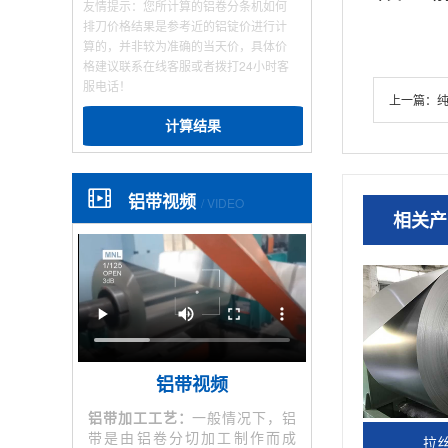
友情提示：您所计算的铝卷分条机如何
排刀价格结果是参考近的铝锭价进行计
算的，并非较为准确的当天价，具体价
格建议联系在线客服或者拨打24小时客
服电话！
上一篇：
计算结果
铝带视频
/ VIDEO
相关产
铝带视频
铝带加工工艺：
一般情况下，铝
带是由铝卷分切加工制作而成
拉