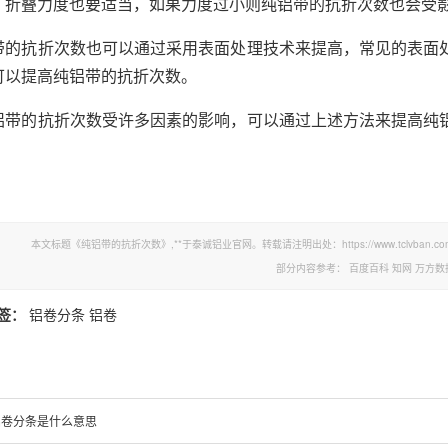
，折叠力度也要适当，如果力度过小则纯铝带的抗折次数也会受
带的抗折次数也可以通过采用表面处理技术来提高，常见的表面
可以提高纯铝带的抗折次数。
铝带的抗折次数受许多因素的影响，可以通过上述方法来提高纯
本文标题《纯铝带的抗折次数》,**于泰诚铝业官网。转载请注明出处：https://www.tclvban.com/
部分内容参考：
百度百科
知网
万方数
签：
铝卷分条
铝卷
铝卷分条是什么意思