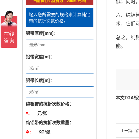
低；同时
当前执行铝锭价为：20050元/吨
六、纯铝
输入您所需要的规格来计算纯铝
带的抗折次数价格。
术，它们
铝带厚度[mm]：
总之，纯
能。
铝带宽度[m]：
铝带长度[m]：
本文TGA标
纯铝带的抗折次数价格：
¥:
元/张
纯铝带的抗折次数重量：
上一篇：
✲:
KG/张