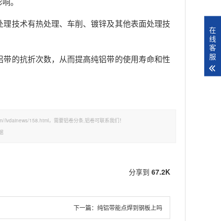
影响。
处理技术有热处理、车削、镀锌及其他表面处理技
在
线
客
服
铝带的抗折次数，从而提高纯铝带的使用寿命和性
/lvdainews/158.html，需要铝卷分条,铝卷可联系我们！
据
分享到
67.2K
下一篇：
纯铝带能点焊到钢板上吗