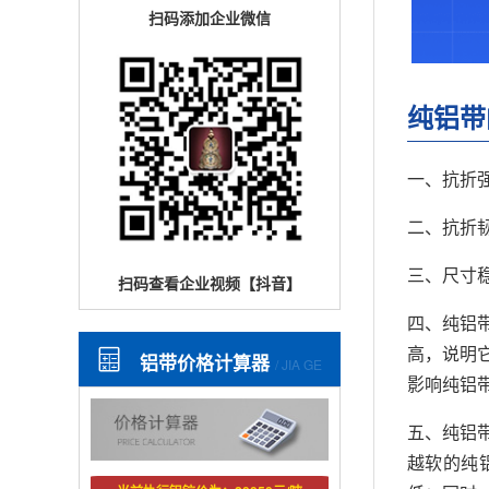
扫码添加企业微信
纯铝带
一、抗折
二、抗折
三、尺寸
扫码查看企业视频【抖音】
四、纯铝
高，说明
铝带价格计算器
/ JIA GE
影响纯铝
五、纯铝
越软的纯