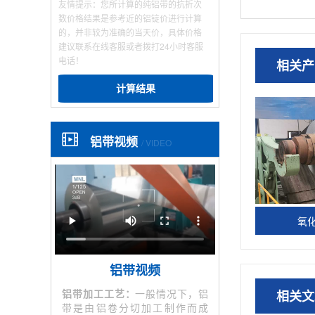
友情提示：您所计算的纯铝带的抗折次
数价格结果是参考近的铝锭价进行计算
的，并非较为准确的当天价，具体价格
建议联系在线客服或者拨打24小时客服
电话！
相关产
计算结果
铝带视频
/ VIDEO
氧
铝带视频
铝带加工工艺：
一般情况下，铝
相关文
带是由铝卷分切加工制作而成