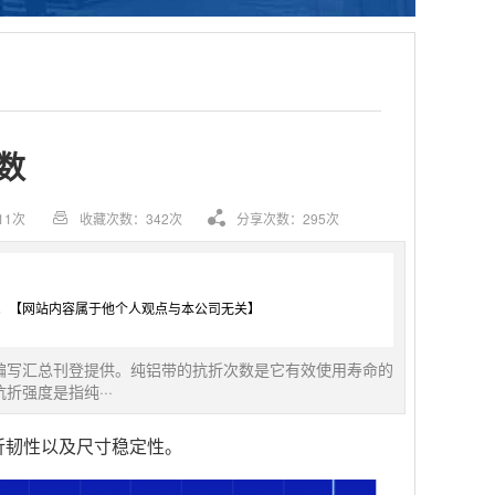
数
11次
收藏次数：342次
分享次数：295次
。【网站内容属于他个人观点与本公司无关】
编写汇总刊登提供。纯铝带的抗折次数是它有效使用寿命的
强度是指纯···
折韧性以及尺寸稳定性。