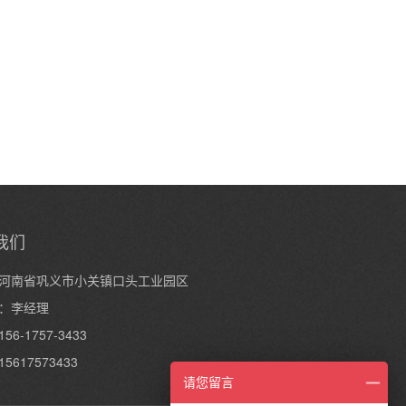
我们
河南省巩义市小关镇口头工业园区
：李经理
6-1757-3433
5617573433
请您留言