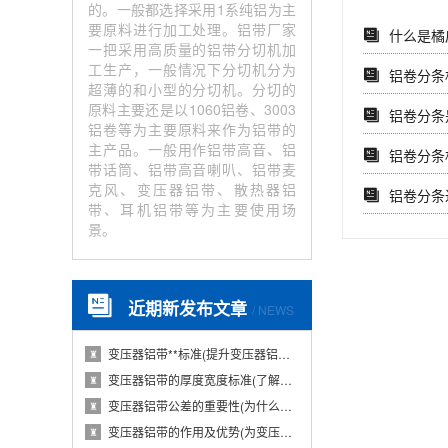
的。一般都选择采用1系纯铝为主
要原料进行加工处理。铝带厂家
什么是橘
一把采用高质量的铝带分切机加
工生产，一般情况下分切机分为
铝卷分条
超薄的和小型的分切机。分切的
原料主要还是以1060铝卷、3003
铝卷分条
铝卷等为主要原料来作为铝带的
主产品。一般用作铝带高音、铝
铝卷分条
带话筒、铝带高音喇叭、铝带麦
克风、变压器铝带、散热器铝
铝卷分条
带、耳机铝带等为主要使用场
景。
近期新发布文章
/ NEWS
变压器铝带**标准(提升变压器铝带质量的国···
♜
变压器铝带的厚度宽度标准(了解变压器铝带的···
♜
变压器铝带公差的重要性(为什么变压器铝带公···
♜
变压器铝带的作用及优势(为变压器提供导电性···
♜