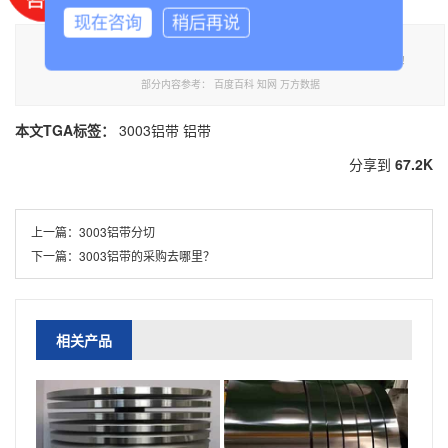
现在咨询
稍后再说
本文标题《3003铝带是什么意思》,**于泰诚铝业官网。转载请注明出处：
https://www.tclvban.com//lvdainews/191.html，需要3003铝带,铝带可联系我们！
部分内容参考：
百度百科
知网
万方数据
本文TGA标签：
3003铝带
铝带
分享到
67.2K
上一篇：
3003铝带分切
下一篇：
3003铝带的采购去哪里？
相关产品