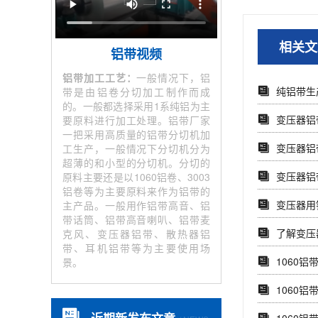
相关文
铝带视频
铝带加工工艺：
一般情况下，铝
纯铝带生
带是由铝卷分切加工制作而成
的。一般都选择采用1系纯铝为主
变压器铝
要原料进行加工处理。铝带厂家
一把采用高质量的铝带分切机加
变压器铝
工生产，一般情况下分切机分为
超薄的和小型的分切机。分切的
变压器铝带
原料主要还是以1060铝卷、3003
铝卷等为主要原料来作为铝带的
变压器用
主产品。一般用作铝带高音、铝
带话筒、铝带高音喇叭、铝带麦
了解变压器
克风、变压器铝带、散热器铝
带、耳机铝带等为主要使用场
1060铝
景。
1060铝
近期新发布文章