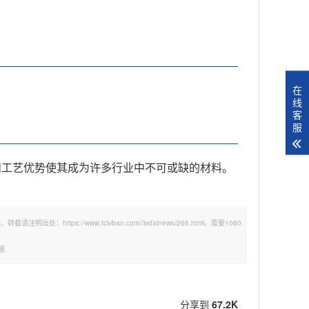
在
线
客
服
和工艺优势使其成为许多行业中不可或缺的材料。
tps://www.tclvban.com//lvdainews/266.html，需要1060
据
分享到
67.2K