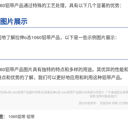
060铝带产品通过特殊的工艺处理，具有以下几个显著的优势：
示例图片展示
地了解拉伸o态1060铝带产品，以下是一些示例图片展示：
1060铝带产品图片具有独特的特点和多样的用途。其优异的性能
特点和优势的了解，我们可以更好地应用和利用这种铝带产品。
o态1060铝带产品图片的特点(探索拉伸o态1060铝带产品图片的用途与优势)》,**于泰诚铝业官网。转载请注明出处：ht
铝带,铝带可联系我们！
部分内容参考：
百度百科
知网
万方数
签：
1060铝带
铝带