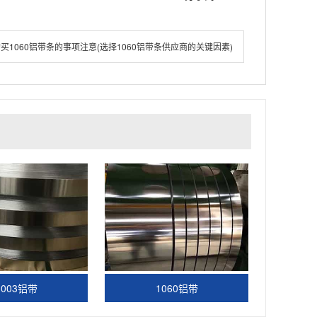
买1060铝带条的事项注意(选择1060铝带条供应商的关键因素)
3003铝带
1060铝带