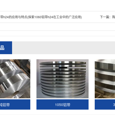
带h24的应用与特点(探索1060铝带h24在工业中的广泛应用)
下一篇：
购
品
纯铝带
1050铝带