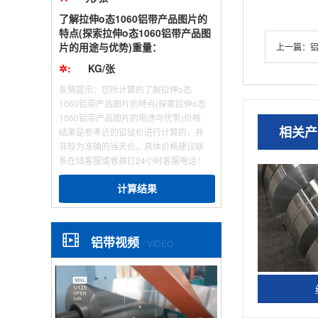
了解拉伸o态1060铝带产品图片的
特点(探索拉伸o态1060铝带产品图
片的用途与优势)重量：
上一篇：
铝
✲:
KG/张
友情提示：您所计算的了解拉伸o态
1060铝带产品图片的特点(探索拉伸o态
1060铝带产品图片的用途与优势)价格
相关产
结果是参考近的铝锭价进行计算的，并
非较为准确的当天价，具体价格建议联
系在线客服或者拨打24小时客服电话！
计算结果
铝带视频
/ VIDEO