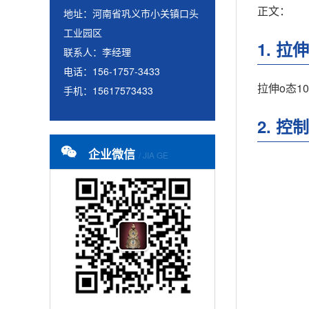
正文：
地址：河南省巩义市小关镇口头
工业园区
1. 拉
联系人：李经理
电话：156-1757-3433
拉伸o态
手机：15617573433
2. 
企业微信
/ JIA GE