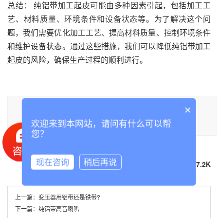
总结： 纯铝带加工起皮可能由多种因素引起，包括加工工
艺、材料质量、环境条件和设备状态等。为了解决这个问
题，我们需要优化加工工艺、提高材料质量、控制环境条件
和维护设备状态。通过这些措施，我们可以降低纯铝带加工
起皮的风险，确保生产过程的顺利进行。
本文标题《纯铝带加工起皮怎么办？》,**于泰诚铝业官网。转载请注明出处：
×
https://www.tclvban.com//lvdainews/251.html，需要纯铝带,铝带可联系我们！
欢迎来到本网站，请问有什么可以帮
部分内容参考：
百度百科
知网
万方数据
您？
本文TGA标签：
纯铝带
铝带
现在咨询
稍后再说
分享到
67.2K
上一篇：
变压器用铝带还是铁带?
下一篇：
纯铝带高音喇叭