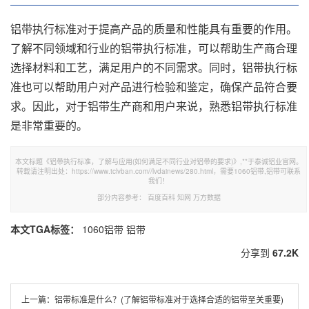
铝带执行标准对于提高产品的质量和性能具有重要的作用。
了解不同领域和行业的铝带执行标准，可以帮助生产商合理
选择材料和工艺，满足用户的不同需求。同时，铝带执行标
准也可以帮助用户对产品进行检验和鉴定，确保产品符合要
求。因此，对于铝带生产商和用户来说，熟悉铝带执行标准
是非常重要的。
本文标题《铝带执行标准，了解与应用(如何满足不同行业对铝带的要求)》,**于泰诚铝业官网。
转载请注明出处：https://www.tclvban.com//lvdainews/280.html，需要1060铝带,铝带可联系
我们！
部分内容参考：
百度百科
知网
万方数据
本文TGA标签：
1060铝带
铝带
分享到
67.2K
上一篇：
铝带标准是什么？(了解铝带标准对于选择合适的铝带至关重要)