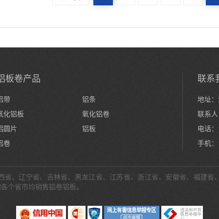
铝板卷产品
联系
铝带
铝条
地址：
氧化铝板
氧化铝卷
联系人
铝圆片
铝板
电话：15
铝卷
手机：1
西省、辽宁省、吉林省、黑龙江省、江苏省、浙江省、安徽省、福建省
们各个省市均销售铝卷铝板。