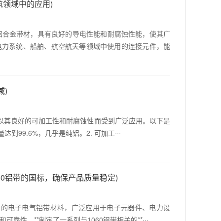
筑领域中的应用)
%的铝合金带材，具有良好的导电性能和耐腐蚀性能，使其广
电力系统、船舶、航空航天等领域中使用的连接元件，能
域)
品，以其良好的可加工性和耐腐蚀性而受到广泛应用。以下是
达到99.6%，几乎是纯铝。2. 可加工···
060铝带的国标，确保产品质量稳定)
种常用的电子电气铝带材料，广泛应用于电子元器件、电力设
性，**制定了一系列与1060铝带相关的**···