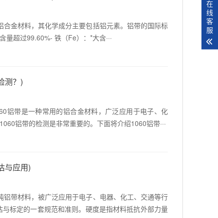
在
线
客
高的铝合金材料，其化学成分主要包括铝元素。铝带的国际标
服
超过99.60%- 铁（Fe）：*大含···
检测？)
060铝带是一种常用的铝合金材料，广泛应用于电子、化
60铝带的检测是非常重要的。下面将介绍1060铝带···
估与应用)
一种纯铝带材料，被广泛应用于电子、电器、化工、交通等行
评估与标定的一套规范和准则。硬度是指材料抵抗外部力量