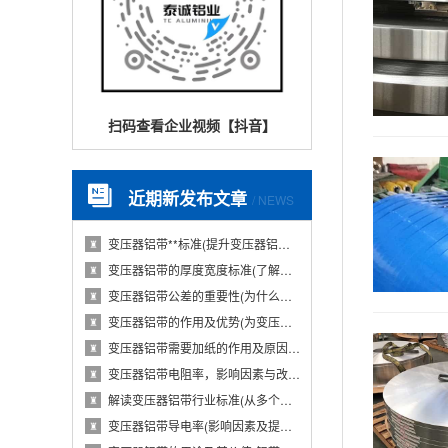
扫码查看企业视频【抖音】
近期新发布文章
/ NEWS
变压器铝带**标准(提升变压器铝带质量的国···
♜
变压器铝带的厚度宽度标准(了解变压器铝带的···
♜
变压器铝带公差的重要性(为什么变压器铝带公···
♜
变压器铝带的作用及优势(为变压器提供导电性···
♜
变压器铝带需要加纸的作用及原因(从电气性能···
♜
变压器铝带电阻率，影响因素与改进措施(分析···
♜
解读变压器铝带行业标准(从多个维度探究变压···
♜
变压器铝带导电率(影响因素及提高方法)
♜