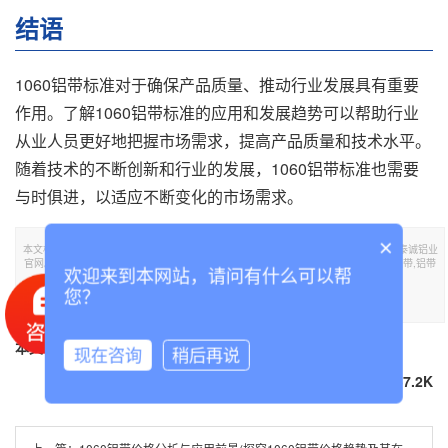
结语
1060铝带标准对于确保产品质量、推动行业发展具有重要
作用。了解1060铝带标准的应用和发展趋势可以帮助行业
从业人员更好地把握市场需求，提高产品质量和技术水平。
随着技术的不断创新和行业的发展，1060铝带标准也需要
与时俱进，以适应不断变化的市场需求。
×
本文标题《探讨1060铝带标准的重要性(了解1060铝带标准的应用与发展趋势)》,**于泰诚铝业
官网。转载请注明出处：https://www.tclvban.com//lvdainews/287.html，需要1060铝带,铝带
欢迎来到本网站，请问有什么可以帮
可联系我们！
您？
部分内容参考：
百度百科
知网
万方数据
本文TGA标签：
1060铝带
铝带
现在咨询
稍后再说
分享到
67.2K