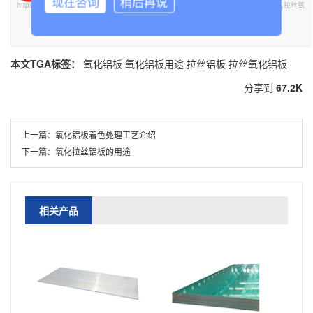
现在咨询
稍后再说
https://www.tclvban.com//yhlbnews/109.html，需要氧化铝板,氧化铝板用途,拉丝铝板,拉丝氧
化铝板可联系我们！
部分内容参考：
百度百科
知网
万方数据
本文TGA标签：
氧化铝板
氧化铝板用途
拉丝铝板
拉丝氧化铝板
分享到
67.2K
上一篇：
氧化铝板着色处理工艺介绍
下一篇：
氧化拉丝铝板的用途
相关产品