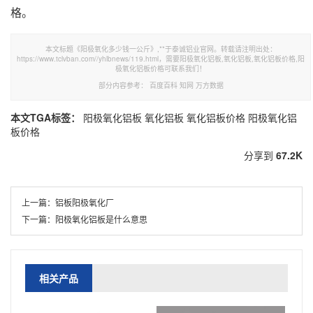
格。
本文标题《阳极氧化多少钱一公斤》,**于泰诚铝业官网。转载请注明出处：
https://www.tclvban.com//yhlbnews/119.html，需要阳极氧化铝板,氧化铝板,氧化铝板价格,阳
极氧化铝板价格可联系我们！
部分内容参考：
百度百科
知网
万方数据
本文TGA标签：
阳极氧化铝板
氧化铝板
氧化铝板价格
阳极氧化铝
板价格
分享到
67.2K
上一篇：
铝板阳极氧化厂
下一篇：
阳极氧化铝板是什么意思
相关产品