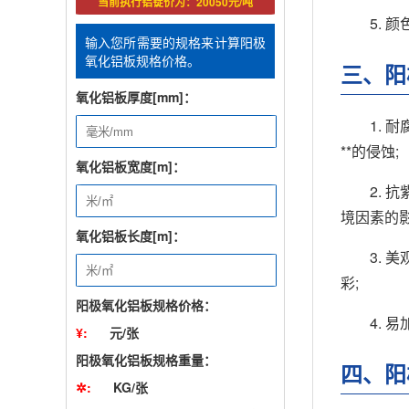
当前执行铝锭价为：20050元/吨
5.
输入您所需要的规格来计算阳极
氧化铝板规格价格。
三、阳
氧化铝板厚度[mm]：
1.
**的侵蚀;
氧化铝板宽度[m]：
2.
境因素的影
氧化铝板长度[m]：
3.
彩;
阳极氧化铝板规格价格：
4.
¥:
元/张
阳极氧化铝板规格重量：
四、阳
✲:
KG/张