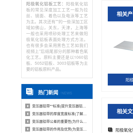
阳极氧化铝板工艺：
阳极氧化铝
板的常见深度加工工艺一般为拉
相关产
丝、镜面、着色以及电泳等工艺
为主。其次还有**的一些深加工区
域如佛山，关东，天津，上海等
一般也采用喷砂处理工艺来做阳
极氧化铝板表面处理方式方法。
也有很多会采用黑色工艺如我们
视频上*后结尾部分的那种着色氧
化工艺。原料主要还是以1060铝
板、5052铝板、3003铝板等为主
要的铝板原料产品。
阳
热门新闻
/ NEWS
变压器铝带**标准(提升变压器铝带质量的国···
♜
相关文
变压器铝带的厚度宽度标准(了解变压器铝带的···
♜
变压器铝带公差的重要性(为什么变压器铝带公···
♜
变压器铝带的作用及优势(为变压器提供导电性···
阳极氧化
♜