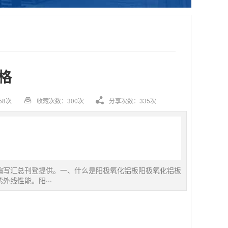
格
58次
收藏次数：300次
分享次数：335次
编写汇总刊登提供。一、什么是阳极氧化铝板阳极氧化铝板
线性能。阳···