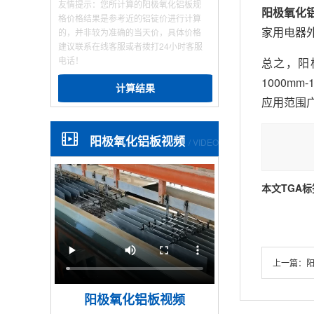
友情提示：您所计算的阳极氧化铝板规
阳极氧化
格价格结果是参考近的铝锭价进行计算
家用电器
的，并非较为准确的当天价，具体价格
建议联系在线客服或者拨打24小时客服
电话！
总之，阳
1000m
计算结果
应用范围
阳极氧化铝板视频
/ VIDEO
本文TGA标
上一篇：
阳极氧化铝板视频