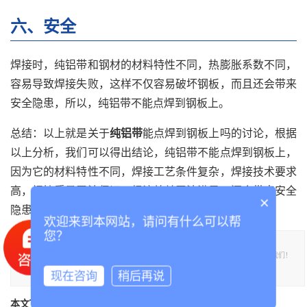
六、安全
焊接时，纯铝带和钢材的材料特性不同，热膨胀系数不同，
容易导致焊接失败，这样不仅容易破坏钢板，而且还会带来
安全隐患，所以，纯铝带不能点焊到钢板上。
总结：以上就是关于
纯铝带
能点焊到钢板上吗的讨论，根据
以上分析，我们可以得出结论，纯铝带不能点焊到钢板上，
因为它的材料特性不同，焊接工艺条件复杂，焊接技术要求
高，焊接质量无法保证，经济效益无法满足，还会带来安全
×
隐患。
欢迎来到本网站，请问有什么可以帮
您？
本文标题《纯铝带能点焊到钢板上吗》,**于泰诚铝业官网。转载请注明出处：
https://www.tclvban.com//lvdainews/159.html，需要纯铝带,铝带,铝带厂家可联系我们！
部分内容参考：
百度百科
知网
万方数据
现在咨询
稍后再说
本文TGA标签：
纯铝带
铝带
铝带厂家