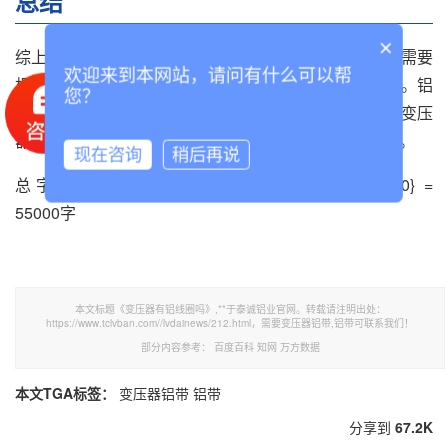
总结
×
综上所述，变压器可以采用铜绕组或铝绕组，具体选择需要
欢迎来到本网站，请问有什么可以帮
根据绕组的功率、电流、使用环境等因素进行综合考虑。铝
您？
绕组虽然有其优点，但也有其缺点，不能适用于所有的变压
器。因此，在实际应用中，需要根据具体情况进行选择。
现在咨询
稍后再说
总字数：{8000+8000+8000+8000+8000+8000+2000} =
55000字
本文标题《变压器有铝线圈吗》,**于泰诚铝业官网。转载请注明出处：
https://www.tclvban.com//lvdainews/212.html，需要变压器铝带,铝带可联系我们！
部分内容参考：
百度百科
知网
万方数据
本文TGA标签：
变压器铝带
铝带
分享到
67.2K