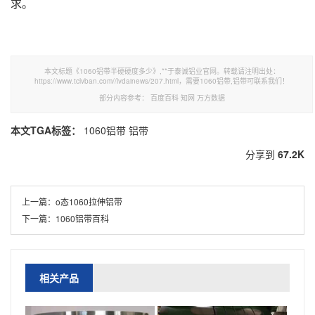
求。
本文标题《1060铝带半硬硬度多少》,**于泰诚铝业官网。转载请注明出处：
https://www.tclvban.com//lvdainews/207.html，需要1060铝带,铝带可联系我们！
部分内容参考：
百度百科
知网
万方数据
本文TGA标签：
1060铝带
铝带
分享到
67.2K
上一篇：
o态1060拉伸铝带
下一篇：
1060铝带百科
相关产品