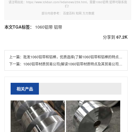
请注明出处：https://www.tclvban.com//lvdainews/259.html，需要1060铝带,铝带可联系我
们！
部分内容参考：
百度百科
知网
万方数据
本文TGA标签：
1060铝带
铝带
分享到
67.2K
上一篇：
批发1060铝带和铝棒，优质选择(了解1060铝带和铝棒的特点和应用领域)
下一篇：
1060铝带材质贸易公司(解读1060铝带材质特点及其贸易公司的优势)
相关产品