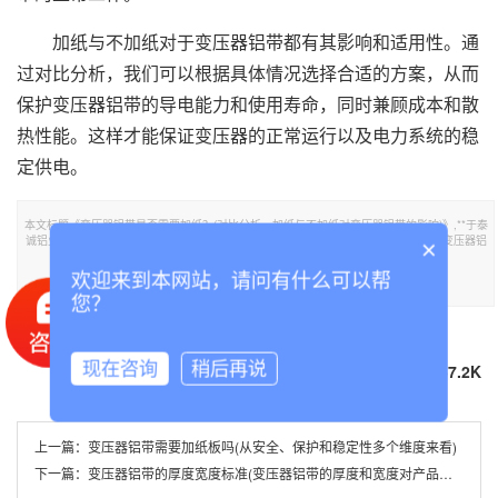
加纸与不加纸对于变压器铝带都有其影响和适用性。通
过对比分析，我们可以根据具体情况选择合适的方案，从而
保护变压器铝带的导电能力和使用寿命，同时兼顾成本和散
热性能。这样才能保证变压器的正常运行以及电力系统的稳
定供电。
本文标题《变压器铝带是否需要加纸？(对比分析，加纸与不加纸对变压器铝带的影响)》,**于泰
诚铝业官网。转载请注明出处：https://www.tclvban.com//lvdainews/323.html，需要变压器铝
×
带,铝带可联系我们！
欢迎来到本网站，请问有什么可以帮
部分内容参考：
百度百科
知网
万方数据
您？
本文TGA标签：
变压器铝带
铝带
现在咨询
稍后再说
分享到
67.2K
上一篇：
变压器铝带需要加纸板吗(从安全、保护和稳定性多个维度来看)
下一篇：
变压器铝带的厚度宽度标准(变压器铝带的厚度和宽度对产品性能的影响)