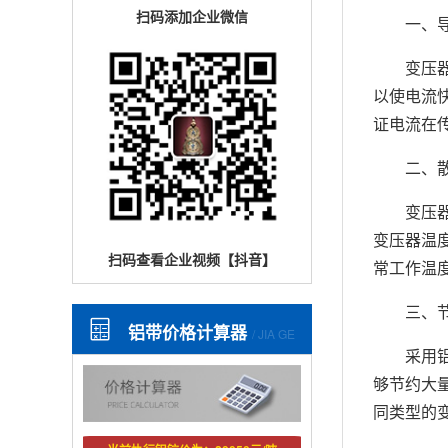
扫码添加企业微信
一、
变压
以使电流
证电流在
二、
变压
变压器温
扫码查看企业视频【抖音】
常工作温
三、
铝带价格计算器
/ JIA GE
采用
够节约大
同类型的