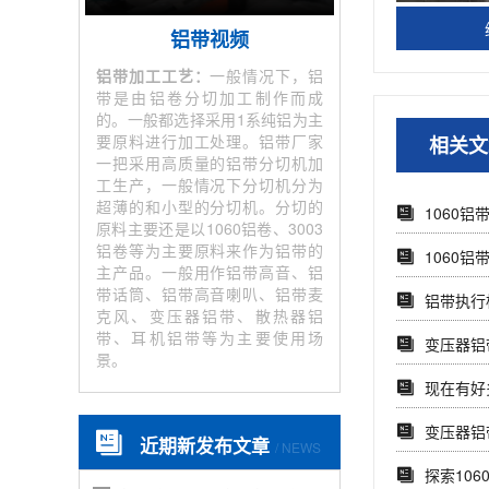
铝带视频
铝带加工工艺：
一般情况下，铝
带是由铝卷分切加工制作而成
的。一般都选择采用1系纯铝为主
要原料进行加工处理。铝带厂家
相关文
一把采用高质量的铝带分切机加
工生产，一般情况下分切机分为
超薄的和小型的分切机。分切的
1060
原料主要还是以1060铝卷、3003
铝卷等为主要原料来作为铝带的
1060铝
主产品。一般用作铝带高音、铝
带话筒、铝带高音喇叭、铝带麦
铝带执行
克风、变压器铝带、散热器铝
带、耳机铝带等为主要使用场
变压器铝带
景。
现在有好
变压器铝
近期新发布文章
/ NEWS
探索106