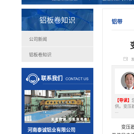
铝板卷知识
铝带
公司新闻
铝板卷知识
发
联系我们
CONTACT US
【导读】
供。变压
···
变压
河南泰诚铝业有限公司