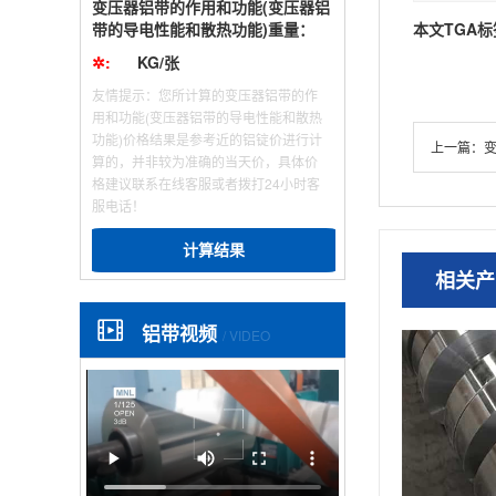
变压器铝带的作用和功能(变压器铝
本文TGA标
带的导电性能和散热功能)重量：
✲:
KG/张
友情提示：您所计算的变压器铝带的作
用和功能(变压器铝带的导电性能和散热
功能)价格结果是参考近的铝锭价进行计
上一篇：
算的，并非较为准确的当天价，具体价
格建议联系在线客服或者拨打24小时客
服电话！
计算结果
相关产
铝带视频
/ VIDEO