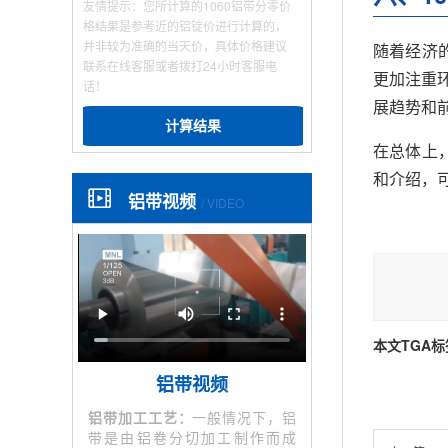
友情提示：您所计算的1060铝带分零价
格结果是参考近的铝锭价进行计算的，
并非较为准确的当天价，具体价格建议
随着经济
联系在线客服或者拨打24小时客服电
更加注重
话！
展趋势和
计算结果
在总体上
和介绍，
铝带视频
/ VIDEO
本文TGA标
铝带视频
铝带加工工艺：
一般情况下，铝
带是由铝卷分切加工制作而成