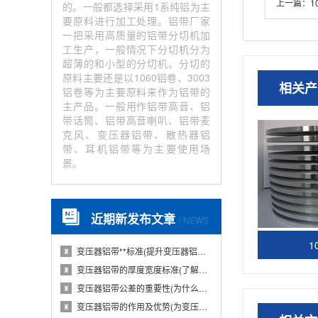
上一篇：
1
的。一般都选择采用1系纯铝为主
要原料进行加工处理。铝带厂家
一把采用高质量的铝带分切机加
工生产，一般情况下分切机分为
超薄的和小型的分切机。分切的
原料主要还是以1060铝卷、3003
相关产
铝卷等为主要原料来作为铝带的
主产品。一般用作铝带高音、铝
带话筒、铝带高音喇叭、铝带麦
克风、变压器铝带、散热器铝
带、耳机铝带等为主要使用场
景。
近期新发布文章
/ NEWS
1
变压器铝带**标准(提升变压器铝带质量的国···
♜
变压器铝带的厚度宽度标准(了解变压器铝带的···
♜
变压器铝带公差的重要性(为什么变压器铝带公···
♜
变压器铝带的作用及优势(为变压器提供导电性···
♜