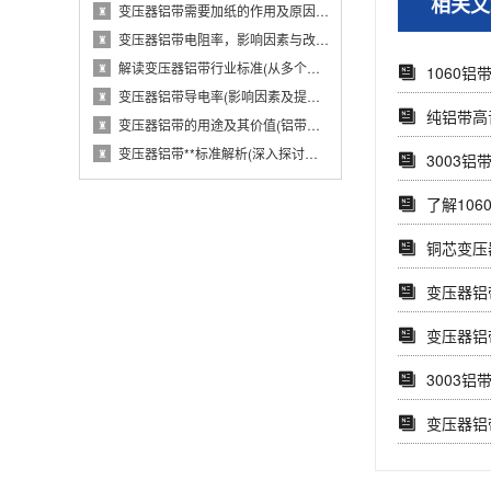
相关文
变压器铝带需要加纸的作用及原因(从电气性能···
♜
变压器铝带电阻率，影响因素与改进措施(分析···
♜
解读变压器铝带行业标准(从多个维度探究变压···
♜
1060铝
变压器铝带导电率(影响因素及提高方法)
♜
纯铝带高
变压器铝带的用途及其价值(铝带在变压器中的···
♜
变压器铝带**标准解析(深入探讨变压器铝带···
♜
3003
了解106
铜芯变压
变压器铝
变压器铝
3003
变压器铝