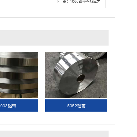
下一篇：
1060铝带卷取应力
3003铝带
5052铝带