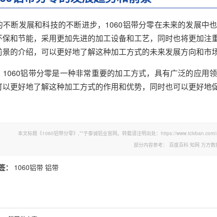
的不断发展和科技的不断进步，1060铝带分零在未来的发展中也
环保和节能，采用更加先进的加工设备和工艺，同时也将更加注重
前景的介绍，可以更好地了解这种加工方式的未来发展方向和市
，1060铝带分零是一种非常重要的加工方式，具有广泛的应用领
可以更好地了解这种加工方式的作用和优势，同时也可以更好地
本文标题《1060铝带分零》,**于泰诚铝业官网。转载请注明出处：https://www.tclvban.com//
部分内容参考：
百度百科
知网
万方数
签：
1060铝带
铝带