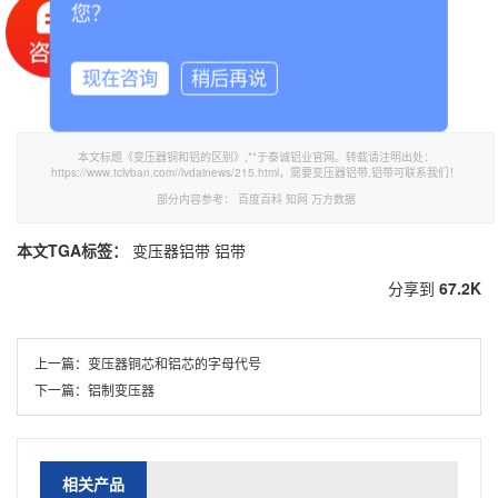
适的材料，以保证其性能和质量。
您？
现在咨询
稍后再说
本文标题《变压器铜和铝的区别》,**于泰诚铝业官网。转载请注明出处：
https://www.tclvban.com//lvdainews/215.html，需要变压器铝带,铝带可联系我们！
部分内容参考：
百度百科
知网
万方数据
本文TGA标签：
变压器铝带
铝带
分享到
67.2K
上一篇：
变压器铜芯和铝芯的字母代号
下一篇：
铝制变压器
相关产品