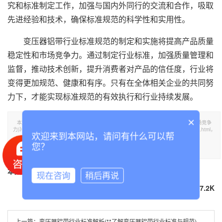
究和标准制定工作，加强与国内外同行的交流和合作，吸取
先进经验和技术，确保标准规范的科学性和实用性。
变压器铝带行业标准规范的制定和实施将提高产品质量
稳定性和市场竞争力。通过制定行业标准，加强质量管理和
监督，推动技术创新，提升消费者对产品的信任度，行业将
变得更加规范、健康和有序。只有在全体相关企业的共同努
力下，才能实现标准规范的有效执行和行业持续发展。
×
本文标题《变压器铝带行业标准规范的重要性与实施效果(提升产品质量稳定性和市场竞争
力)》,**于泰诚铝业官网。转载请注明出处：https://www.tclvban.com//lvdainews/320.html，
欢迎来到本网站，请问有什么可以帮
需要变压器铝带,铝带可联系我们！
您？
部分内容参考：
百度百科
知网
万方数据
本文TGA标签：
变压器铝带
铝带
现在咨询
稍后再说
分享到
67.2K
上一篇：
变压器铝带行业标准解析(**了解变压器铝带行业标准与规范)