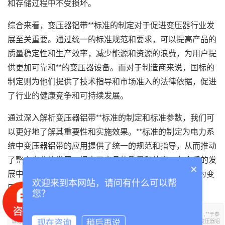
和存储过程中不受损坏。
综合来看，变压器铝带**标准的制定对于促进变压器行业发
展至关重要。通过统一的标准规范和要求，可以提高产品的
质量稳定性和生产效率，减少能源和资源的浪费，为用户提
供更加可靠和**的变压器设备。而对于制造商来说，国标的
制定则为他们提供了技术指导和市场准入的法律依据，促进
了行业的健康竞争和可持续发展。
通过深入解析变压器铝带**标准的制定和标准参数，我们可
以更好地了解其重要性和实施效果。**标准的制定为电力系
统中变压器铝带的应用提供了统一的规范和指导，从而推动
了整个产业的发展，提高了产品的质量和效率。在今后的发
×
展中，我们期待**标准能与时俱进，不断修订和完善，为变
欢迎来到本网站，请问有什么可以帮
压器铝带的进一步发展和创新提供坚实的基础。
您？
本文标题《变压器铝带**标准是什么？(探索变压器铝带**标准的制定与标准参数解读)》,**于泰
诚铝业官网。转载请注明出处：https://www.tclvban.com//lvdainews/333.html，需要变压器铝
现在咨询
稍后再说