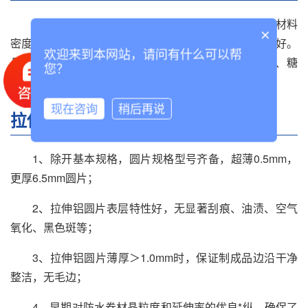
5系拉伸铝圆片 H*2 H*4 H*6 H18 H111 H112 具有材料
×
密度低，成品重量小。杭拉强度及延伸率高，疲劳强度好。
欢迎来到本网站，请问有什么可以帮
晶粒度更高，表面效果好。**炊具:后期工艺;阳极氧化、糖
您？
瓷、喷涂、深冲等;不粘锅。压力容器:高压锅，等。
现在咨询
稍后再说
拉伸铝圆片要求
1、除开基本规格，圆片规格型号齐备，超薄0.5mm，
更厚6.5mm圆片；
2、拉伸铝圆片表层特性好，无显著刮痕、油渍、空气
氧化、黑色斑等；
3、拉伸铝圆片薄厚＞1.0mm时，保证制成品边沿干净
整洁，无毛边；
4、早期对防水卷材晶粒度和延伸率的优良*纵，确保了