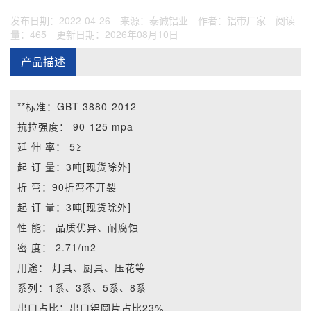
发布日期：2022-04-26
来源：泰诚铝业
作者：铝带厂家
阅读
量：465
更新日期：2026年08月10日
产品描述
**标准：
GBT-3880-2012
抗拉强度：
90-125 mpa
延 伸 率：
5≥
起 订 量：
3吨[现货除外]
折 弯：
90折弯不开裂
起 订 量：
3吨[现货除外]
性 能：
品质优异、耐腐蚀
密 度：
2.71/m2
用途：
灯具、厨具、压花等
系列：
1系、3系、5系、8系
出口占比：
出口铝圆片占比23%