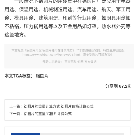
一般情况下铝圆片的用途集中在铝圆片广泛应用于电器
用途、保温用途、机械制造用途、汽车用途、航天、军工用
途、模具用途、建筑用途、印刷等行业用途，如厨具用途如
不粘锅，压力锅用途等以及五金用品如灯罩，热水器外壳等
这些地方。
本文标题《铝圆片用途 铝圆片都用在什么地方》,**于泰诚铝业官网。转载请注明出处：
https://www.tclvban.com//lypnews/76.html，需要铝圆片可联系我们！
部分内容参考：
百度百科
知网
万方数据
本文TGA标签：
铝圆片
分享到
67.2K
上一篇：
​铝圆片的重量计算方式 铝圆片价格计算公式
下一篇：
铝圆片的重量 铝圆片计算公式