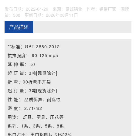
发布日期：2022-04-26
来源：泰诚铝业
作者：铝带厂家
阅读
量：388
更新日期：2026年08月11日
产品描述
**标准：
GBT-3880-2012
抗拉强度：
90-125 mpa
延 伸 率：
5≥
起 订 量：
3吨[现货除外]
折 弯：
90折弯不开裂
起 订 量：
3吨[现货除外]
性 能：
品质优异、耐腐蚀
密 度：
2.71/m2
用途：
灯具、厨具、压花等
系列：
1系、3系、5系、8系
出口占比：
出口铝圆片占比23%