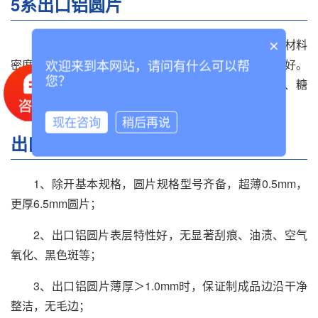
5系出口铝圆片
5系出口铝圆片 H*2 H*4 H*6 H18 H111 H112 具有材料
×
密度低，成品重量小。杭拉强度及延伸率高，疲劳强度好。
欢迎来到本网站，请问有什么可以帮
您？
晶粒度更高，表面效果好。**炊具:后期工艺;阳极氧化、糖
瓷、喷涂、深冲等;不粘锅。压力容器:高压锅，等。
现在咨询
稍后再说
出口铝圆片要求
1、除开基本规格，圆片规格型号齐备，超薄0.5mm，
更厚6.5mm圆片；
2、出口铝圆片表层特性好，无显著刮痕、油渍、空气
氧化、黑色斑等；
3、出口铝圆片薄厚＞1.0mm时，保证制成品边沿干净
整洁，无毛边；