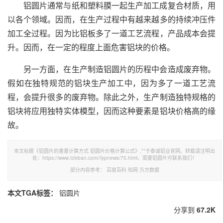
铝圆片通常与纸和塑料膜一起生产加工成复合材质，用
以各个领域。因而，在生产过程中有越来越多的持续冲压件
加工全过程。因为比铝板多了一道工艺流程，产品成本会提
升。因而，在一定的程度上面危害铝块的价格。
另一方面，在生产制造铝圆片的历程中会造成废弃物。
假如在独特规范的铝块生产加工中，因为多了一道工艺流
程，会提升很多的废弃物。除此之外，生产制造独特规格的
铝块将应用独特实体模型，因而这种要素是铝块价格高的缘
故。
本文标题《​铝圆片的重量计算方式 铝圆片价格计算公式》,**于泰诚铝业官网。转载请注明出
处：https://www.tclvban.com//lypnews/75.html，需要铝圆片可联系我们！
部分内容参考：
百度百科
知网
万方数据
本文TGA标签：
铝圆片
分享到
67.2K