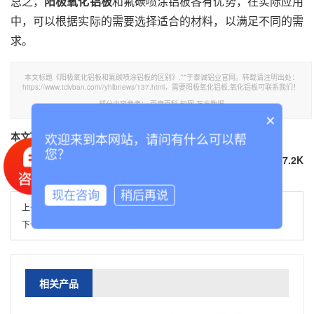
总之，
阳极氧化铝板
和氟碳喷涂铝板各有优势，在实际应用
中，可以根据实际的需要选择适合的材料，以满足不同的需
求。
本文标题《阳极氧化铝板和氟碳喷涂铝板的区别》,**于泰诚铝业官网。转载请注明出处：
https://www.tclvban.com//yhlbnews/137.html，需要阳极氧化铝板,氧化铝板可联系我们！
部分内容参考：
百度百科
知网
万方数据
×
本文TGA标签：
阳极氧化铝板
氧化铝板
欢迎来到本网站，请问有什么可以帮
您？
分享到
67.2K
现在咨询
稍后再说
上一篇：
阳极氧化是什么意思
下一篇：
铝合金电镀与阳极氧化哪个好?
相关产品