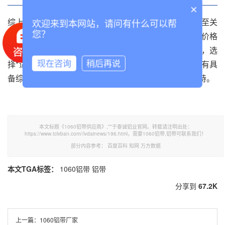
×
综上所述，选择一家**的1060铝带供应商对于客户来说至关
欢迎来到本网站，请问有什么可以帮
您？
重要。客户需要从产品质量、生产能力、市场知名度、价格
和服务、研发能力以及可靠性和信誉度等多个方面考虑，选
现在咨询
稍后再说
择*适合自己的供应商。我们相信，在市场竞争中，只有具
备综合实力和**服务的供应商才能获得客户的青睐和支持。
本文标题《1060铝带供应商》,**于泰诚铝业官网。转载请注明出处：
https://www.tclvban.com//lvdainews/196.html，需要1060铝带,铝带可联系我们！
部分内容参考：
百度百科
知网
万方数据
本文TGA标签：
1060铝带
铝带
分享到
67.2K
上一篇：
1060铝带厂家