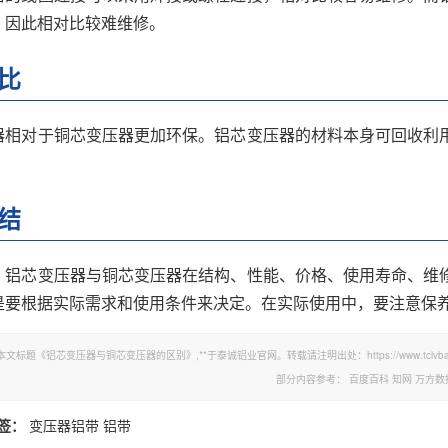
，因此相对比较难维修。
比
器相对于铜芯变压器更加环保。铝芯变压器的材料本身可回收利
结
，铝芯变压器与铜芯变压器在结构、性能、价格、使用寿命、维
是要根据实际需求和使用条件来决定。在实际使用中，要注意保
本文标题《铝芯变压器与铜芯变压器的区别》,**于泰诚铝业官网。转载请注明出处：https://www.tclvban.c
部分内容参考：
百度百科
知网
万方数
签：
变压器铝带
铝带