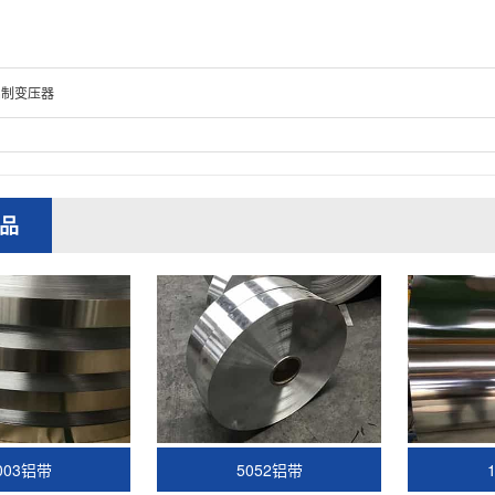
铝制变压器
品
003铝带
5052铝带