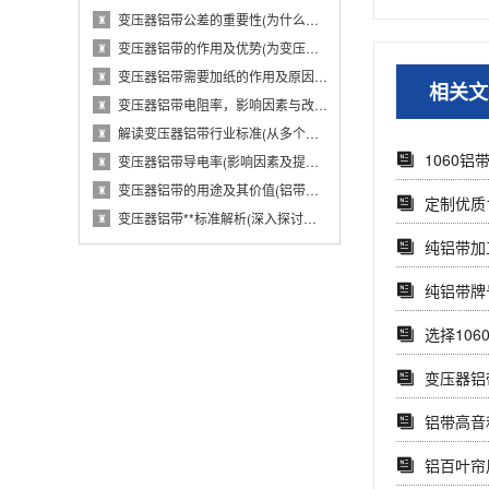
变压器铝带公差的重要性(为什么变压器铝带公···
♜
变压器铝带的作用及优势(为变压器提供导电性···
♜
变压器铝带需要加纸的作用及原因(从电气性能···
♜
相关文
变压器铝带电阻率，影响因素与改进措施(分析···
♜
解读变压器铝带行业标准(从多个维度探究变压···
♜
1060铝
变压器铝带导电率(影响因素及提高方法)
♜
变压器铝带的用途及其价值(铝带在变压器中的···
♜
定制优质1
变压器铝带**标准解析(深入探讨变压器铝带···
♜
纯铝带加
纯铝带牌
选择106
变压器铝
铝带高音
铝百叶帘