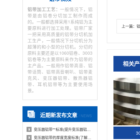
铝带加工工艺：
一般情况下，铝
带是由铝卷分切加工制作而成
的。一般都选择采用1系纯铝为主
上一篇：
要原料进行加工处理。铝带厂家
一把采用高质量的铝带分切机加
工生产，一般情况下分切机分为
超薄的和小型的分切机。分切的
原料主要还是以1060铝卷、3003
铝卷等为主要原料来作为铝带的
相关产
主产品。一般用作铝带高音、铝
带话筒、铝带高音喇叭、铝带麦
克风、变压器铝带、散热器铝
带、耳机铝带等为主要使用场
景。
近期新发布文章
/ NEWS
变压器铝带**标准(提升变压器铝带质量的国···
♜
3
变压器铝带的厚度宽度标准(了解变压器铝带的···
♜