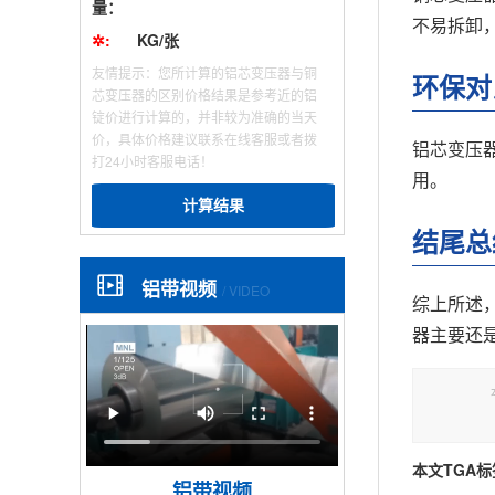
量：
不易拆卸
✲:
KG/张
友情提示：您所计算的铝芯变压器与铜
环保对
芯变压器的区别价格结果是参考近的铝
锭价进行计算的，并非较为准确的当天
价，具体价格建议联系在线客服或者拨
铝芯变压
打24小时客服电话！
用。
计算结果
结尾总
铝带视频
/ VIDEO
综上所述
器主要还
本文TGA标
铝带视频