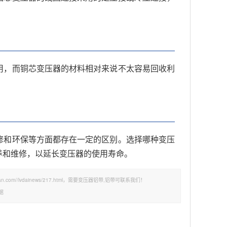
用，而铜芯变压器的材料相对来说不太容易回收利
修和环保等方面都存在一定的区别。选择哪种变压
养和维修，以延长变压器的使用寿命。
om//lvdainews/217.html，需要变压器铝带,铝带可联系我们！
据