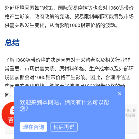
外部环境因素如**政策、国际贸易摩擦等也会对1060铝带价
格产生影响。政府政策的变动、贸易限制等都可能导致市场
供需关系发生变化，从而影响1060铝带价格的波动。
总结
了解1060铝带价格的决定因素对于采购者以及相关行业非
常重要。市场供需关系、原材料价格、生产成本以及外部环
境因素都会对1060铝带价格产生影响。因此，合理评估这
些因素的变化趋势，能够更好地把握1060铝带价格的动
×
向，做出明智的购买决策。
欢迎来到本网站，请问有什么可以帮
您？
本文标题《探索1060铝带价格的因素(了解1060铝带价格的决定因素)》,**于泰诚铝业官网。转
载请注明出处：https://www.tclvban.com//lvdainews/278.html，需要1060铝带,铝带可联系我
们！
现在咨询
稍后再说
部分内容参考：
百度百科
知网
万方数据